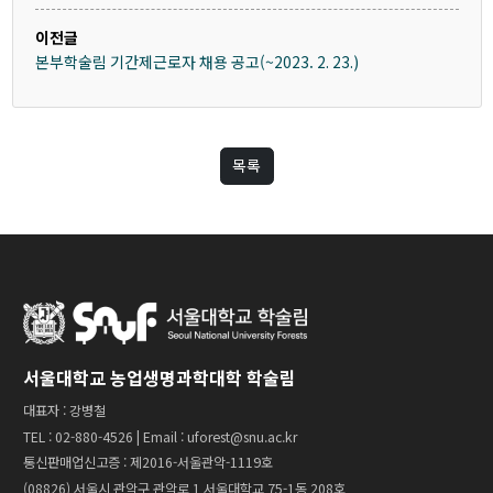
게시판
이전글
본부학술림 기간제근로자 채용 공고(~2023. 2. 23.)
공지사항
규정 및 운영세칙
연차보고서
목록
연습림 연구보고
뉴스레터
자료실
회원센터
서울대학교 농업생명과학대학 학술림
회원가입
대표자 : 강병철
TEL : 02-880-4526 | Email : uforest@snu.ac.kr
로그인
통신판매업신고증 : 제2016-서울관악-1119호
아이디 찾기
(08826) 서울시 관악구 관악로 1 서울대학교 75-1동 208호