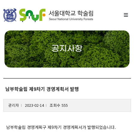
공지사항
학술림안내
소개
남부학술림 제9차기 경영계획서 발행
연혁
역대 학술림장
관리자
2023-02-14
조회수 555
l
l
조직도
학술림 UI
남부학술림 경영계획구 제9차기 경영계획서가 발행되었습니다.
오시는길